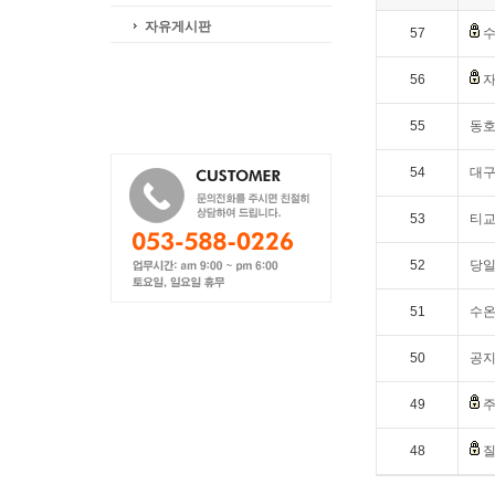
자유게시판
57
수
56
자
55
동호
54
대구
53
티교
52
당일
51
수온[
50
공지
49
주
48
질